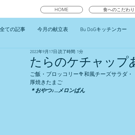
HOME
食へのこだわり
全ての記事
今月の献立表
Bu DoGキッチンカー
2022年9月17日
読了時間: 1分
未就園児スマイルキッズランチ
たらのケチャップ
ご飯・ブロッコリー🥦和風チーズサラダ・
厚焼きたまご
＊おやつ♪…メロンぱん