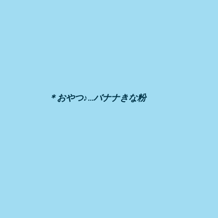
＊おやつ♪…バナナきな粉