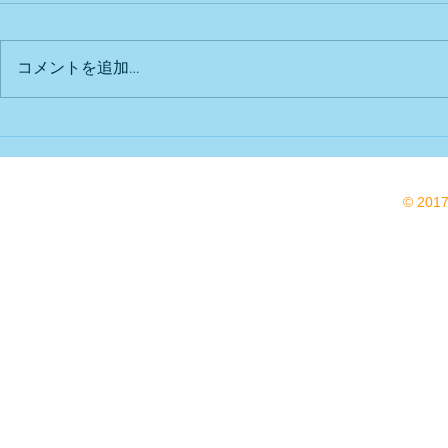
出店予定
Bu DoG出
コメントを追加…
© 201