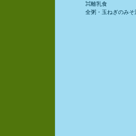
⌘離乳食
全粥・玉ねぎのみそ