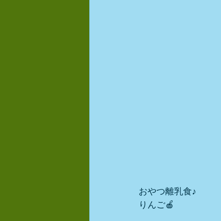
おやつ離乳食♪
りんご🍎