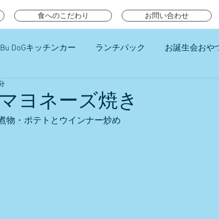
食へのこだわり
お問い合わせ
Bu DoGキッチンカー
ランチパック
お誕生会おや
分
チ
マヨネーズ焼き
煮物・ポテトとウインナー炒め