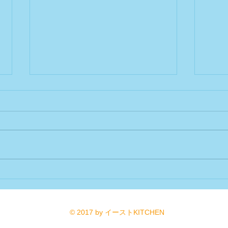
休業
イース
のご
ござい
Bu DoG出店参加
了か
てい
に関
りま
ちに
ざいま
© 2017 by イーストKITCHEN