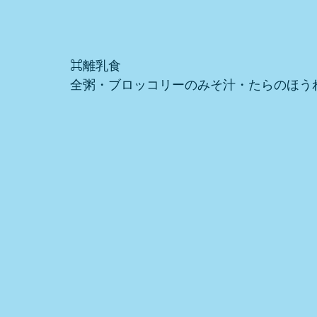
⌘離乳食
全粥・ブロッコリーのみそ汁・たらのほう