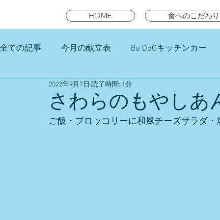
HOME
食へのこだわり
全ての記事
今月の献立表
Bu DoGキッチンカー
2022年9月7日
読了時間: 1分
未就園児スマイルキッズランチ
さわらのもやしあ
ご飯・ブロッコリーに和風チーズサラダ・