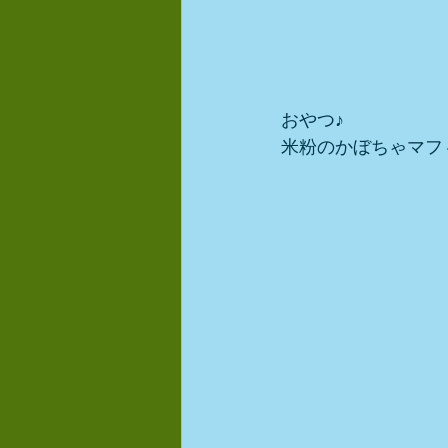
おやつ♪ 
米粉のかぼちゃマフ