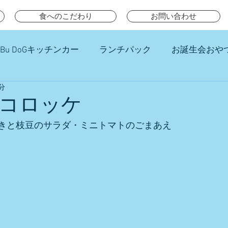
食へのこだわり
お問い合わせ
Bu DoGキッチンカー
ランチパック
お誕生会おや
分
チ
コロッケ
きと枝豆のサラダ・ミニトマトのごまあえ