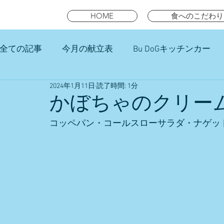
HOME
食へのこだわり
全ての記事
今月の献立表
Bu DoGキッチンカー
2024年1月11日
読了時間: 1分
未就園児スマイルキッズランチ
かぼちゃのクリー
コッペパン・コールスローサラダ・ナゲッ